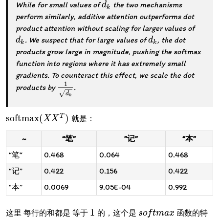
While for small values of
the two mechanisms
d
d
k
k
perform similarly, additive attention outperforms dot
product attention without scaling for larger values of
. We suspect that for large values of
, the dot
d
d
k
d
d
k
k
k
products grow large in magnitude, pushing the softmax
function into regions where it has extremely small
gradients. To counteract this effect, we scale the dot
1
products by
.
1
d
k
√
d
k
softmax
(
)
T
就是：
softmax
(
X
X
X
T
)
X
~
“笔”
”记”
“本”
“笔“
0.468
0.064
0.468
“记”
0.422
0.156
0.422
“本”
0.0069
9.05E-04
0.992
1
这里 每行的和都是 等于
的，这个是
函数的特
1
s
s
o
o
f
f
m
t
m
a
x
a
x