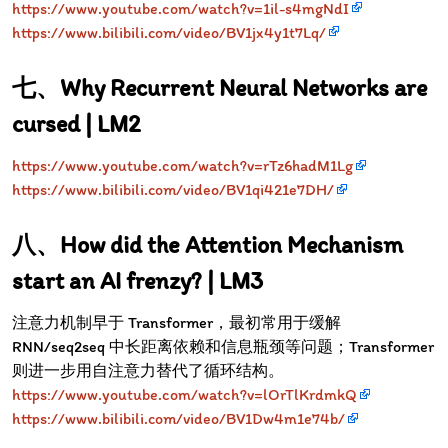
https://www.youtube.com/watch?v=1il-s4mgNdI
https://www.bilibili.com/video/BV1jx4y1t7Lq/
Why Recurrent Neural Networks are
cursed | LM2
https://www.youtube.com/watch?v=rTz6hadM1Lg
https://www.bilibili.com/video/BV1qi421e7DH/
How did the Attention Mechanism
start an AI frenzy? | LM3
注意力机制早于 Transformer，最初常用于缓解
RNN/seq2seq 中长距离依赖和信息瓶颈等问题；Transformer
则进一步用自注意力替代了循环结构。
https://www.youtube.com/watch?v=lOrTlKrdmkQ
https://www.bilibili.com/video/BV1Dw4m1e74b/