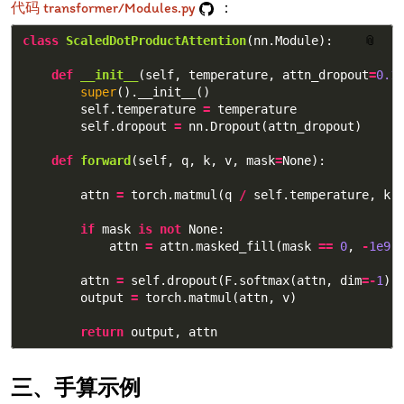
代码 transformer/Modules.py
：
class
ScaledDotProductAttention
(
nn
.
Module
):
📎
def
__init__
(
self
,
temperature
,
attn_dropout
=
0.1
super
().
__init__
()
self
.
temperature
=
temperature
self
.
dropout
=
nn
.
Dropout
(
attn_dropout
)
def
forward
(
self
,
q
,
k
,
v
,
mask
=
None
):
attn
=
torch
.
matmul
(
q
/
self
.
temperature
,
k
.
if
mask
is
not
None
:
attn
=
attn
.
masked_fill
(
mask
==
0
,
-
1e9
)
attn
=
self
.
dropout
(
F
.
softmax
(
attn
,
dim
=-
1
))
output
=
torch
.
matmul
(
attn
,
v
)
return
output
,
attn
手算示例