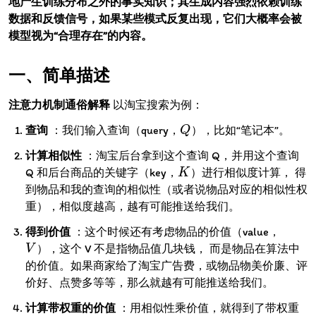
地产生训练分布之外的事实知识；其生成内容强烈依赖训练
数据和反馈信号，如果某些模式反复出现，它们大概率会被
模型视为“合理存在”的内容。
简单描述
注意力机制通俗解释
以淘宝搜索为例：
查询
：我们输入查询（query，
），比如“笔记本”。
Q
Q
计算相似性
：淘宝后台拿到这个查询 Q，并用这个查询
Q 和后台商品的关键字（key，
）进行相似度计算， 得
K
K
到物品和我的查询的相似性（或者说物品对应的相似性权
重），相似度越高，越有可能推送给我们。
得到价值
：这个时候还有考虑物品的价值（value，
），这个 V 不是指物品值几块钱， 而是物品在算法中
V
V
的价值。如果商家给了淘宝广告费，或物品物美价廉、评
价好、点赞多等等，那么就越有可能推送给我们。
计算带权重的价值
：用相似性乘价值，就得到了带权重