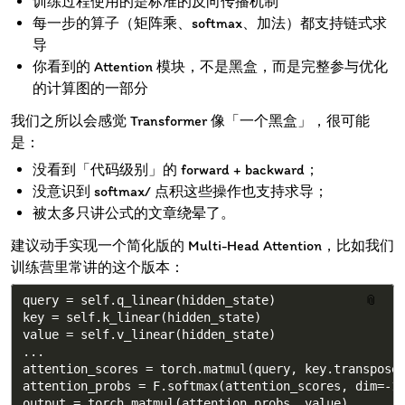
训练过程使用的是标准的反向传播机制
每一步的算子（矩阵乘、softmax、加法）都支持链式求
导
你看到的 Attention 模块，不是黑盒，而是完整参与优化
的计算图的一部分
我们之所以会感觉 Transformer 像「一个黑盒」，很可能
是：
没看到「代码级别」的 forward + backward；
没意识到 softmax/ 点积这些操作也支持求导；
被太多只讲公式的文章绕晕了。
建议动手实现一个简化版的 Multi-Head Attention，比如我们
训练营里常讲的这个版本：
query = self.q_linear(hidden_state)

📎
key = self.k_linear(hidden_state)

value = self.v_linear(hidden_state)

...

attention_scores = torch.matmul(query, key.transpose(
attention_probs = F.softmax(attention_scores, dim=-1)