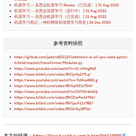
机器学习 -- 吴恩达机器学习 Review（已完成） | 31 Aug 2022
机器学习 -- 吴恩达深度学习（进行中） | 31 Aug 2022
机器学习 -- 吴恩达机器学习（已完成） | 31 Aug 2022
机器学习笔记 -- 神经网络和深度学习简史 | 26 Dec 2020
参考资料快照
https://github.com/jadore801120/attention-is-all-you-need-pytorc
h/blob/master/transformer/Modules.py
https://www.youtube.com/watch?v=1il-s4mgNdI
https://www.bilibili.com/video/BV1jx4y1t7Lq/
https://www.youtube.com/watch?v=rTz6hadM1Lg
https://www.bilibili.com/video/BV1qi421e7DH/
https://www.youtube.com/watch?v=lOrTlKrdmkQ
https://www.bilibili.com/video/BV1Dw4m1e74b/
https://www.bilibili.com/video/BV1pu411o7BE/
https://www.bilibili.com/video/BV1ki4y1871e/
本文短链接：
https://blog.hawkhai.com/t.htm?5d019797