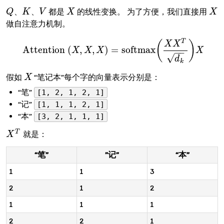
、
、
都是
的线性变换。 为了方便，我们直接用
Q
Q
K
K
V
V
X
X
X
X
做自注意力机制。
T
(
)
X
X
Attention
(
,
,
)
=
softmax
Attention
X
X
(
X
,
X
X
,
X
)
=
softmax
(
X
X
T
d
k
)
X
X
−
−
√
d
k
假如
“笔记本”每个字的向量表示分别是：
X
X
“笔”
[1, 2, 1, 2, 1]
“记”
[1, 1, 1, 2, 1]
“本”
[3, 2, 1, 1, 1]
T
就是：
X
X
T
“笔”
”记”
“本”
1
1
3
2
1
2
1
1
1
2
2
1