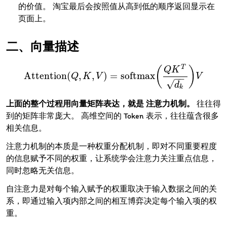
的价值。 淘宝最后会按照值从高到低的顺序返回显示在
页面上。
向量描述
T
(
)
Q
K
Attention
(
,
,
)
=
softmax
Attention
Q
K
(
Q
,
K
V
,
V
)
=
softmax
(
Q
K
T
d
k
)
V
V
−
−
√
d
k
上面的整个过程用向量矩阵表达，就是 注意力机制。
往往得
到的矩阵非常庞大。 高维空间的 Token 表示，往往蕴含很多
相关信息。
注意力机制的本质是一种权重分配机制，即对不同重要程度
的信息赋予不同的权重，让系统学会注意力关注重点信息，
同时忽略无关信息。
自注意力是对每个输入赋予的权重取决于输入数据之间的关
系，即通过输入项内部之间的相互博弈决定每个输入项的权
重。