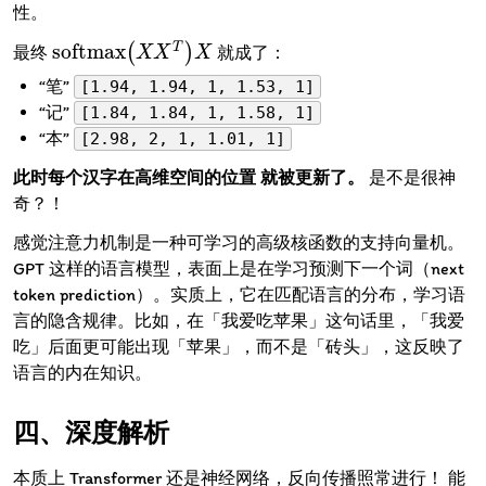
性。
softmax
T
(
)
最终
就成了：
softmax
(
X
X
X
T
)
X
X
X
“笔”
[1.94, 1.94, 1, 1.53, 1]
“记”
[1.84, 1.84, 1, 1.58, 1]
“本”
[2.98, 2, 1, 1.01, 1]
此时每个汉字在高维空间的位置 就被更新了。
是不是很神
奇？！
感觉注意力机制是一种可学习的高级核函数的支持向量机。
GPT 这样的语言模型，表面上是在学习预测下一个词（next
token prediction）。实质上，它在匹配语言的分布，学习语
言的隐含规律。比如，在「我爱吃苹果」这句话里，「我爱
吃」后面更可能出现「苹果」，而不是「砖头」，这反映了
语言的内在知识。
深度解析
本质上 Transformer 还是神经网络，反向传播照常进行！ 能