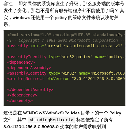
容性， 即如果你的系统库发生了升级，那么服务端的版本号
发生了变化，那岂不是所有服务端程序都不能使用了吗？ 其
实，windows 还使用一个 policy 的策略文件来确认映射关
系。
<?xml version="1.0" encoding="UTF-8" standalone="yes
📎
<!-- Copyright ? 1981-2001 Microsoft Corporation -->
<assembly
xmlns=
"urn:schemas-microsoft-com:asm.v1"
m
<assemblyIdentity
type=
"win32-policy"
name=
"policy.8
<dependency>
<dependentAssembly>
<assemblyIdentity
type=
"win32"
name=
"Microsoft.VC80.
<bindingRedirect
oldVersion=
"8.0.41204.256-8.0.50608
</dependentAssembly>
</dependency>
</assembly>
这便是在 WINDOWS\WinSxS\Policies 目录下的一个 Policy
文件，其中
标签便指定了所有
<bindingRedirect>
8.0.41204.256-8.0.50608.0 变本的客户需求映射到