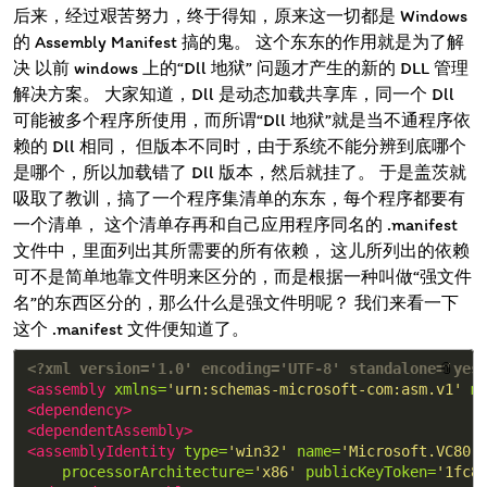
后来，经过艰苦努力，终于得知，原来这一切都是 Windows
的 Assembly Manifest 搞的鬼。 这个东东的作用就是为了解
决 以前 windows 上的“Dll 地狱” 问题才产生的新的 DLL 管理
解决方案。 大家知道，Dll 是动态加载共享库，同一个 Dll
可能被多个程序所使用，而所谓“Dll 地狱”就是当不通程序依
赖的 Dll 相同， 但版本不同时，由于系统不能分辨到底哪个
是哪个，所以加载错了 Dll 版本，然后就挂了。 于是盖茨就
吸取了教训，搞了一个程序集清单的东东，每个程序都要有
一个清单， 这个清单存再和自己应用程序同名的 .manifest
文件中，里面列出其所需要的所有依赖， 这儿所列出的依赖
可不是简单地靠文件明来区分的，而是根据一种叫做“强文件
名”的东西区分的，那么什么是强文件明呢？ 我们来看一下
这个 .manifest 文件便知道了。
<?xml version='1.0' encoding='UTF-8' standalone='yes
📎
<assembly
xmlns=
'urn:schemas-microsoft-com:asm.v1'
m
<dependency>
<dependentAssembly>
<assemblyIdentity
type=
'win32'
name=
'Microsoft.VC80.
processorArchitecture=
'x86'
publicKeyToken=
'1fc8