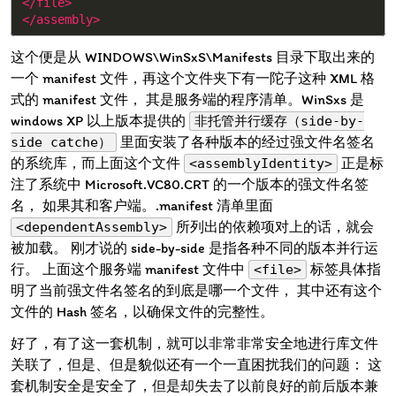
</file>
</assembly>
这个便是从 WINDOWS\WinSxS\Manifests 目录下取出来的
一个 manifest 文件，再这个文件夹下有一陀子这种 XML 格
式的 manifest 文件， 其是服务端的程序清单。WinSxs 是
windows XP 以上版本提供的
非托管并行缓存（side-by-
里面安装了各种版本的经过强文件名签名
side catche）
的系统库，而上面这个文件
正是标
<assemblyIdentity>
注了系统中 Microsoft.VC80.CRT 的一个版本的强文件名签
名， 如果其和客户端。.manifest 清单里面
所列出的依赖项对上的话，就会
<dependentAssembly>
被加载。 刚才说的 side-by-side 是指各种不同的版本并行运
行。 上面这个服务端 manifest 文件中
标签具体指
<file>
明了当前强文件名签名的到底是哪一个文件， 其中还有这个
文件的 Hash 签名，以确保文件的完整性。
好了，有了这一套机制，就可以非常非常安全地进行库文件
关联了，但是、但是貌似还有一个一直困扰我们的问题： 这
套机制安全是安全了，但是却失去了以前良好的前后版本兼