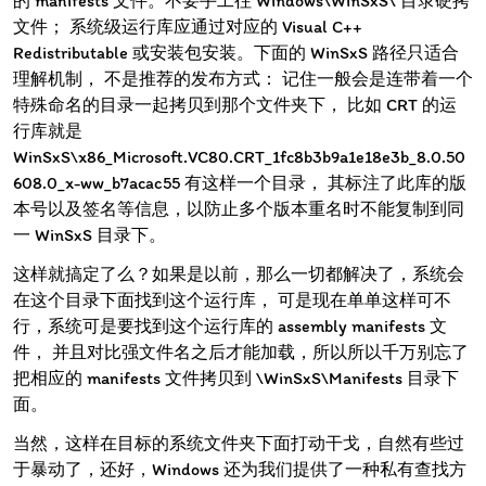
的 manifests 文件。不要手工往 Windows\WinSxS\ 目录硬拷
文件； 系统级运行库应通过对应的 Visual C++
Redistributable 或安装包安装。下面的 WinSxS 路径只适合
理解机制， 不是推荐的发布方式： 记住一般会是连带着一个
特殊命名的目录一起拷贝到那个文件夹下， 比如 CRT 的运
行库就是
WinSxS\x86_Microsoft.VC80.CRT_1fc8b3b9a1e18e3b_8.0.50
608.0_x-ww_b7acac55 有这样一个目录， 其标注了此库的版
本号以及签名等信息，以防止多个版本重名时不能复制到同
一 WinSxS 目录下。
这样就搞定了么？如果是以前，那么一切都解决了，系统会
在这个目录下面找到这个运行库， 可是现在单单这样可不
行，系统可是要找到这个运行库的 assembly manifests 文
件， 并且对比强文件名之后才能加载，所以所以千万别忘了
把相应的 manifests 文件拷贝到 \WinSxS\Manifests 目录下
面。
当然，这样在目标的系统文件夹下面打动干戈，自然有些过
于暴动了，还好，Windows 还为我们提供了一种私有查找方