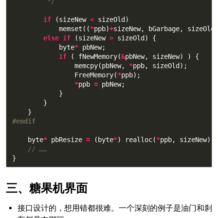
         */
if
(
sizeNew
<
sizeOld
)
memset
((
*
ppb
)
+
sizeNew
,
bGarbage
,
sizeOld
else
if
(
sizeNew
>
sizeOld
)
{
byte
*
pbNew
;
if
(
fNewMemory
(
&
pbNew
,
sizeNew
)
)
{
memcpy
(
pbNew
,
*
ppb
,
sizeOld
);
FreeMemory
(
*
ppb
);
*
ppb
=
pbNew
;
}
}
}
byte
*
pbResize
=
(
byte
*
)
realloc
(
*
ppb
,
sizeNew
);
// ……
}
糖果机界面
接口设计的，想用错都很难。一个深刻的例子是油门和刹