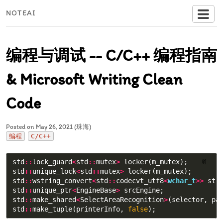
NOTEAI
编程与调试 -- C/C++ 编程指南
& Microsoft Writing Clean
Code
Posted on May 26, 2021 (珠海)
编程
C/C++
std
::
lock_guard
<
std
::
mutex
>
locker
(
m_mutex
);
📎
std
::
unique_lock
<
std
::
mutex
>
locker
(
m_mutex
);
std
::
wstring_convert
<
std
::
codecvt_utf8
<
wchar_t
>>
str
std
::
unique_ptr
<
EngineBase
>
srcEngine
;
std
::
make_shared
<
SelectAreaRecognition
>
(
selector
,
pa
std
::
make_tuple
(
printerInfo
,
false
);