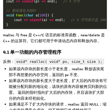
cout
<<
sizeof
(
p
)
<<
endl
;
// 4 字节
// 数组退化为指针
void
Func
(
char
a
[
100
])
{
cout
<<
sizeof
(
a
)
<<
endl
;
// 4 字节而不是 100 
}
malloc 与 free 是 C++/C 语言的标准库函数，new/delete 是
C++ 的运算符。它们都可用于申请动态内存和释放内存。
单一功能的内存管理程序
反例：
void* realloc( void* pv, size_t size );
如果该内存块的新长度小于老长度，realloc 释放该块尾
部不再想要的内存空间，返回的 pv 不变。
如果该内存块的新长度大于老长度，扩大后的内存块有可
能被分配到新的地址处，该块的原有内容被拷贝到新的位
置。 返回的指针指向扩大后的内存块，并且该块扩大部
分的内容未经初始化。
如果满足不了扩大内存块的请求，realloc 返回 NULL；缩