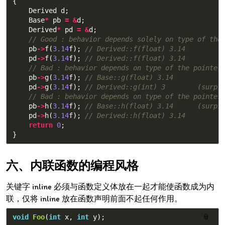
{
Derived
d
;
Base
*
pb
=
&
d
;
Derived
*
pd
=
&
d
;
// Good : behavior depends solely on type of the
pb
->
f
(
3.14
f
);
// Derived::f(float) 3.14
pd
->
f
(
3.14
f
);
// Derived::f(float) 3.14
// Bad : behavior depends on type of the pointer
pb
->
g
(
3.14
f
);
// Base::g(float) 3.14
pd
->
g
(
3.14
f
);
// Derived::g(int) 3        (surpr
// Bad : behavior depends on type of the pointer
pb
->
h
(
3.14
f
);
// Base::h(float) 3.14      (surpr
pd
->
h
(
3.14
f
);
// Derived::h(float) 3.14
return
0
;
}
内联函数的编程风格
关键字 inline 必须与函数定义体放在一起才能使函数成为内
联，仅将 inline 放在函数声明前面不起任何作用。
void
Foo
(
int
x
,
int
y
);
📎