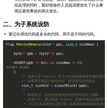
应处理的同时，最好使操作人员搞清楚发生了什么事
情以避免事故的再次发生。
为子系统设防
要记住调试代码是多余的代码，而不是不同的代码。
Flag
fResizeMemory
(
void
**
ppv
,
size_t
sizeNew
)
{
📎
byte
**
ppb
=
(
byte
**
)
ppv
;
ASSERT
(
ppb
!=
NULL
&&
sizeNew
!=
0
);
{
// 如果不是 realloc 扩大内存块时使原有存储位置
// 如果某件事甚少发生的话，设法使其经常发生。
size_t
sizeOld
=
sizeofBlock
(
*
ppb
);
/*

         * 如果缩小，先把将被释放的内存空间填写上废料

         * 如果扩大，通过模拟 realloc 的操作来迫使新的内
         *（不让它在原有的位置扩展）如果新块和老块的长度相