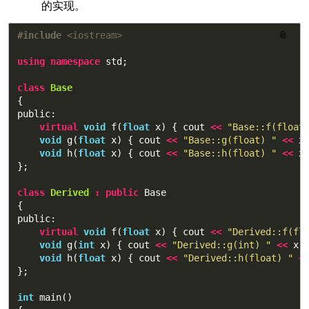
的实现。
#include
<iostream>
📎
using
namespace
std
;
class
Base
{
public:
virtual
void
f
(
float
x
)
{
cout
<<
"Base::f(float
void
g
(
float
x
)
{
cout
<<
"Base::g(float) "
<<
x
void
h
(
float
x
)
{
cout
<<
"Base::h(float) "
<<
x
};
class
Derived
:
public
Base
{
public:
virtual
void
f
(
float
x
)
{
cout
<<
"Derived::f(fl
void
g
(
int
x
)
{
cout
<<
"Derived::g(int) "
<<
x
void
h
(
float
x
)
{
cout
<<
"Derived::h(float) "
<
};
int
main
()