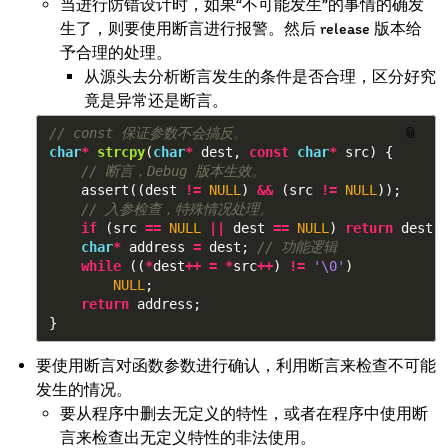
当进行防错设计时，如果“不可能发生”的事情的确发
生了，则要使用断言进行报警。然后 release 版本给
予合理的处理。
从源头去分析断言发生的条件是否合理，区分好究
竟是异常还是断言。
// const 保证参数不会搞反。
📎
char
*
strcpy
(
char
*
dest
,
const
char
*
src
)
{
// 断言，Debug 版本生效。
assert
((
dest
!=
NULL
)
&&
(
src
!=
NULL
));
// 入参检查，特殊情况处理。
if
(
src
==
NULL
||
dest
==
NULL
)
return
dest
;
char
*
address
=
dest
;
// 功能逻辑
while
((
*
dest
++
=
*
src
++
)
!=
'\0'
)
NULL
;
return
address
;
}
要使用断言对函数参数进行确认，利用断言来检查不可能
发生的情况。
要从程序中删去无定义的特性，或者在程序中使用断
言来检查出无定义特性的非法使用。