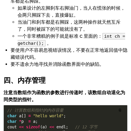
车都是右脚踩。
如果设计的左脚刹车右脚油门，当人在慌张的时候，
会两只脚踩下去，直接爆缸。
当油门和刹车都是右脚踩，这两种操作就天然互斥
了，同时被踩下的可能就没有了。
一个非常糟糕的例子就是标准 C 里面的：
int ch =
。
getchar();
要使用户不容易忽视错误情况，不要在正常地返回值中隐
藏错误代码。
要不遗余力地寻找并消除函数界面中的缺陷。
内存管理
注意当数组作为函数的参数进行传递时，该数组自动退化为
同类型的指针。
// 计算数组和指针的内存容量
📎
char
a
[]
=
"hello world"
;
char
*
p
=
a
;
cout
<<
sizeof
(
a
)
<<
endl
;
// 12 字节