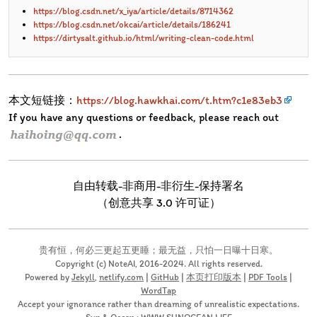
https://blog.csdn.net/x_iya/article/details/8714362
https://blog.csdn.net/okcai/article/details/186241
https://dirtysalt.github.io/html/writing-clean-code.html
本文短链接：
https://blog.hawkhai.com/t.htm?c1e83eb3
If you have any questions or feedback, please reach out
.
自由转载-非商用-非衍生-保持署名
（创意共享 3.0 许可证）
贵有恒，何必三更起五更睡；最无益，只怕一日曝十日寒。
Copyright (c) NoteAI, 2016-2024. All rights reserved.
Powered by
Jekyll
,
netlify.com
|
GitHub
|
本页打印版本
|
PDF Tools
|
WordTap
Accept your ignorance rather than dreaming of unrealistic expectations.