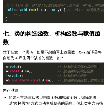
// inline 是一种“用于实现的关键字”，而不是一种“用于声明的
inline
void
Foo
(
int
x
,
int
y
)
{
// inline 与函数定义
// …
}
类的构造函数、析构函数与赋值函
数
对于任意一个类 A，如果不想编写上述函数，C++ 编译器将
自动为 A 产生四个缺省的函数，如：
A
(
void
);
// 缺省的无参数构造函数
📎
A
(
const
A
&
a
);
// 缺省的拷贝构造函数
~
A
(
void
);
// 缺省的析构函数
A
&
operator
=
(
const
A
&
a
);
// 缺省的赋值函数，如果包含
内存泄漏：
如果不主动编写拷贝构造函数和赋值函数，编译器将
以“位拷贝”的方式自动生成缺省的函数。倘若类中含有指