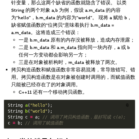
针变量，那么这两个缺省的函数就隐含了错误。 以类
String 的两个对象 a,b 为例，假设 a.m_data 的内容
为“hello”，b.m_data 的内容为“world”。 现将 a 赋给 b，
缺省赋值函数的“位拷贝”意味着执行 b.m_data =
a.m_data。这将造成三个错误：
一是 b.m_data 原有的内存没被释放，造成内存泄露；
二是 b.m_data 和 a.m_data 指向同一块内存，a 或 b
任何一方变动都会影响另一方；
三是在对象被析构时，m_data 被释放了两次。
拷贝构造函数和赋值函数非常容易混淆，常导致错写、错
用。拷贝构造函数是在对象被创建时调用的，而赋值函数
只能被已经存在了的对象调用。
C++11 还有一个移动拷贝函数。
String
a
(
"hello"
);
📎
String
b
(
"world"
);
String
c
=
a
;
// 调用了拷贝构造函数，最好写成 c(a);
c
=
b
;
// 调用了赋值函数