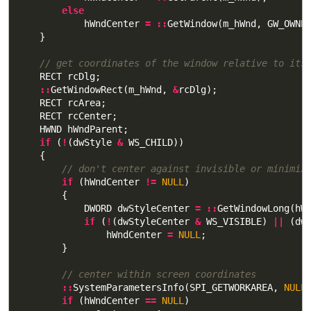
else
hWndCenter
=
::
GetWindow
(
m_hWnd
,
GW_OWNE
}
// get coordinates of the window relative to its
RECT
rcDlg
;
::
GetWindowRect
(
m_hWnd
,
&
rcDlg
);
RECT
rcArea
;
RECT
rcCenter
;
HWND
hWndParent
;
if
(
!
(
dwStyle
&
WS_CHILD
))
{
// don't center against invisible or minimiz
if
(
hWndCenter
!=
NULL
)
{
DWORD
dwStyleCenter
=
::
GetWindowLong
(
hW
if
(
!
(
dwStyleCenter
&
WS_VISIBLE
)
||
(
dw
hWndCenter
=
NULL
;
}
// center within screen coordinates
::
SystemParametersInfo
(
SPI_GETWORKAREA
,
NULL
if
(
hWndCenter
==
NULL
)