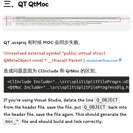
QT QtMoc
QT .vcxproj 有时候 MOC 会同步失败。
Unresolved external symbol "public: virtual struct
QMetaObject const * __thiscall Parent
|
stackoverflow.com
造成问题是因为 ClInclude 和 QtMoc 的区别。
<ClInclude Include="..\src\split\SplitFileProgressDlg
📎
If you're using Visual Studio, delete the line
Q_OBJECT
from the header file, save the file, put
back into
Q_OBJECT
the header file, save the file again. This should generate the
file and should build and link correctly.
moc_*