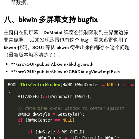
节数据。
bkwin 多屏幕支持 bugfix
主窗口在副屏幕，DoModal 弹窗会强制限制到主界面边缘，
非常诡异。 后来发现迅雷也有这个 bug，看来迅雷也用了
bkwin 代码。SOUI 等从 bkwin 衍生出来的都存在这个问题
（最新版本就不清楚了）。
**\src\GUI\publish\bkwin\bkdlgview.h
**\src\GUI\publish\bkwin\CBkDialogViewImplEx.h
BOOL
ThisCenterWindow
(
HWND
hWndCenter
=
NULL
)
throw
📎
(
{
ATLASSERT
(
::
IsWindow
(
m_hWnd
));
// determine owner window to center against
DWORD
dwStyle
=
GetStyle
();
if
(
hWndCenter
==
NULL
)
{
if
(
dwStyle
&
WS_CHILD
)
hWndCenter
=
::
GetParent
(
m_hWnd
);