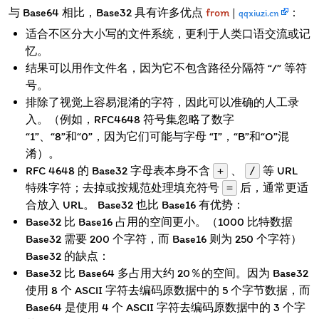
与 Base64 相比，Base32 具有许多优点
from
|
：
qqxiuzi.cn
适合不区分大小写的文件系统，更利于人类口语交流或记
忆。
结果可以用作文件名，因为它不包含路径分隔符 “/” 等符
号。
排除了视觉上容易混淆的字符，因此可以准确的人工录
入。（例如，RFC4648 符号集忽略了数字
“1”、“8”和“0”，因为它们可能与字母 “I”，“B”和“O”混
淆）。
RFC 4648 的 Base32 字母表本身不含
、
等 URL
+
/
特殊字符；去掉或按规范处理填充符号
后，通常更适
=
合放入 URL。 Base32 也比 Base16 有优势：
Base32 比 Base16 占用的空间更小。（1000 比特数据
Base32 需要 200 个字符，而 Base16 则为 250 个字符）
Base32 的缺点：
Base32 比 Base64 多占用大约 20％的空间。因为 Base32
使用 8 个 ASCII 字符去编码原数据中的 5 个字节数据，而
Base64 是使用 4 个 ASCII 字符去编码原数据中的 3 个字