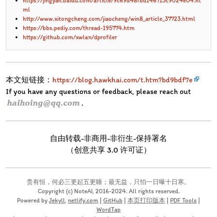
https://jingyan.baidu.com/article/9c69d48fbd146713c9024e04.ht
ml
http://www.xitongcheng.com/jiaocheng/win8_article_37723.html
https://bbs.pediy.com/thread-195774.htm
https://github.com/xwlan/dprofiler
本文短链接：
https://blog.hawkhai.com/t.htm?bd9bdf7e
If you have any questions or feedback, please reach out
.
自由转载-非商用-非衍生-保持署名
（创意共享 3.0 许可证）
贵有恒，何必三更起五更睡；最无益，只怕一日曝十日寒。
Copyright (c) NoteAI, 2016-2024. All rights reserved.
Powered by
Jekyll
,
netlify.com
|
GitHub
|
本页打印版本
|
PDF Tools
|
WordTap