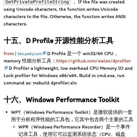
， If the file was created
GetPrivateProfileString
using Unicode characters, the function writes Unicode
characters to the file. Otherwise, the function writes ANSI
characters.
D Profile 开源性能分析工具
from
|
D Profile 是一个 win32/64 CPU，
bbs.pediy.com
memory 性能分析工具：
https://github.com/xwlan/dprofiler
D Profiler a lightweight, low overhead CPU Memory IO and
Lock profiler for Windows x86/x64. Build in cmd.exe, run
command as: msbuild dprofiler.sln
Windows Performance Toolkit
WPT（Windows Performance Toolkit）是微软提供的一套
用于分析程序性能的工具包，它其中包含两个主要的工具
WPR（Windows Performance Recorder）是一个事件
记录工具，使用它可以监测系统状态（CPU、磁盘