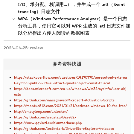
I/O、堆分配、栈调用…），并生成一个 .etl（Event
trace log）日志文件
WPA（Windows Performance Analyzer）是一个日志
分析工具，使用它可以对 WPR 生成的 .etl 日志文件加
以分析得出方便人阅读的数据图表
2026-06-25: review
参考资料快照
https://stackoverflow.com/questions/14170770/unresolved-externa
l-symbol-public-virtual-struct-qmetaobject-const-thiscal
https://docs.microsoft.com/en-us/windows/win32/sysinfo/user-obj
ects
https://github.com/massgravel/Microsoft-Activation-Scripts
https://marduc812.com/2021/01/21/activate-windows-10-for-free/
http://emptyloop.com/unlocker/
https://github.com/wadelau/Base62x
https://www.qqxiuzi.cn/bianma/base.php
https://github.com/lostindark/DriverStoreExplorer/releases