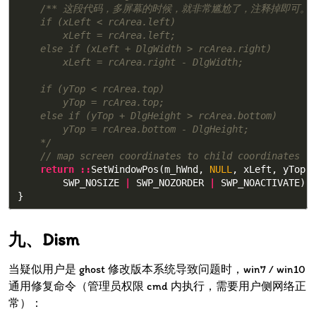
/** 这段代码，多屏幕的时候，就非常尴尬了，注释掉即可。

    if (xLeft < rcArea.left)

        xLeft = rcArea.left;

    else if (xLeft + DlgWidth > rcArea.right)

        xLeft = rcArea.right - DlgWidth;

    if (yTop < rcArea.top)

        yTop = rcArea.top;

    else if (yTop + DlgHeight > rcArea.bottom)

        yTop = rcArea.bottom - DlgHeight;

    */
// map screen coordinates to child coordinates
return
::
SetWindowPos
(
m_hWnd
,
NULL
,
xLeft
,
yTop
,
SWP_NOSIZE
|
SWP_NOZORDER
|
SWP_NOACTIVATE
);
}
Dism
当疑似用户是 ghost 修改版本系统导致问题时，win7 / win10
通用修复命令（管理员权限 cmd 内执行，需要用户侧网络正
常）：