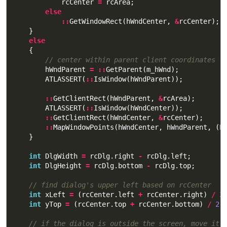
rcCenter
=
rcArea
;
else
::
GetWindowRect
(
hWndCenter
,
&
rcCenter
);
}
else
{
// center within parent client coordinates
hWndParent
=
::
GetParent
(
m_hWnd
);
ATLASSERT
(
::
IsWindow
(
hWndParent
));
::
GetClientRect
(
hWndParent
,
&
rcArea
);
ATLASSERT
(
::
IsWindow
(
hWndCenter
));
::
GetClientRect
(
hWndCenter
,
&
rcCenter
);
::
MapWindowPoints
(
hWndCenter
,
hWndParent
,
(
P
}
int
DlgWidth
=
rcDlg
.
right
-
rcDlg
.
left
;
int
DlgHeight
=
rcDlg
.
bottom
-
rcDlg
.
top
;
// find dialog's upper left based on rcCenter
int
xLeft
=
(
rcCenter
.
left
+
rcCenter
.
right
)
/
2
int
yTop
=
(
rcCenter
.
top
+
rcCenter
.
bottom
)
/
2
// if the dialog is outside the screen, move it 